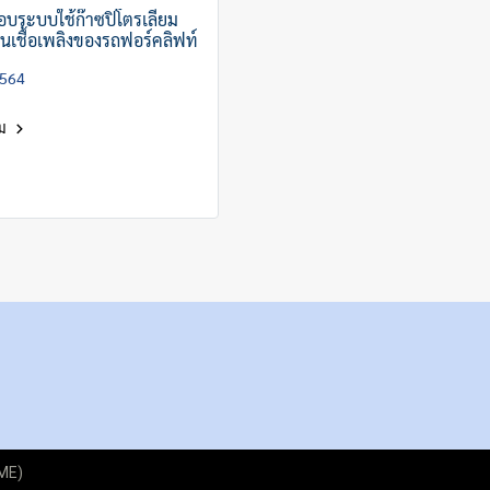
บระบบใช้ก๊าซปิโตรเลียม
็นเชื้อเพลิงของรถฟอร์คลิฟท์
2564
ิม
GME)