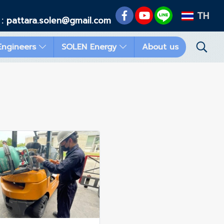
TH
 : pattara.solen@gmail.com
Engineers
SOLEN Energy
About us