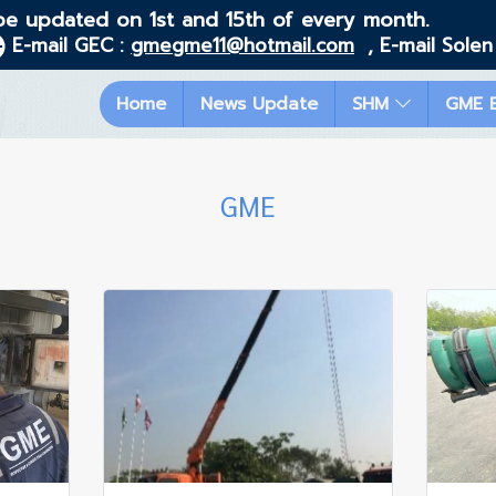
be updated on 1st and 15th of every month.
E-mail GEC :
gmegme11@hotmail.com
, E-mail Solen
Home
News Update
SHM
GME 
GME