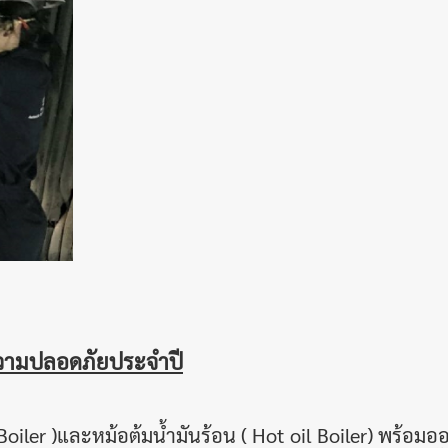
ามปลอดภัยประจำปี
ler )และหม้อต้มน้ำมันร้อน ( Hot oil Boiler) พร้