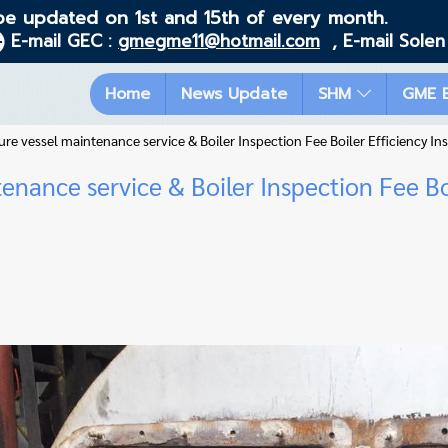
be updated on 1st and 15th of every month.
E-mail GEC :
gmegme11@hotmail.com
, E-mail Solen
Home
News Update
SHM
GME 
ure vessel maintenance service & Boiler Inspection Fee Boiler Efficiency I
enance service & Boiler Inspection Fee Bo