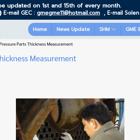
be updated on 1st and 15th of every month.
E-mail GEC :
gmegme11@hotmail.com
, E-mail Solen
Home
News Update
SHM
GME 
Pressure Parts Thickness Measurement
Thickness Measurement